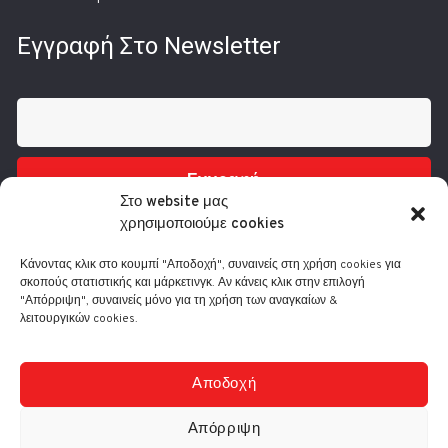
Εγγραφή Στο Newsletter
Εγγραφή
Στο website μας
χρησιμοποιούμε cookies
Κάνοντας κλικ στο κουμπί "Αποδοχή", συναινείς στη χρήση cookies για
σκοπούς στατιστικής και μάρκετινγκ. Αν κάνεις κλικ στην επιλογή
"Απόρριψη", συναινείς μόνο για τη χρήση των αναγκαίων &
λειτουργικών cookies.
Τηλ.: 210 3416200
Λ. Συγγρού 332, 17673 Καλλιθέα
info@comart.gr
Αποδοχή
Δευ - Παρ: 9:30 - 18:00
Απόρριψη