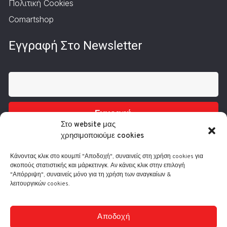
Πολιτική Cookies
Comartshop
Εγγραφή Στο Newsletter
Εγγραφή
Στο website μας
χρησιμοποιούμε cookies
Κάνοντας κλικ στο κουμπί "Αποδοχή", συναινείς στη χρήση cookies για
σκοπούς στατιστικής και μάρκετινγκ. Αν κάνεις κλικ στην επιλογή
"Απόρριψη", συναινείς μόνο για τη χρήση των αναγκαίων &
λειτουργικών cookies.
Τηλ.: 210 3416200
Λ. Συγγρού 332, 17673 Καλλιθέα
info@comart.gr
Αποδοχή
Δευ - Παρ: 9:30 - 18:00