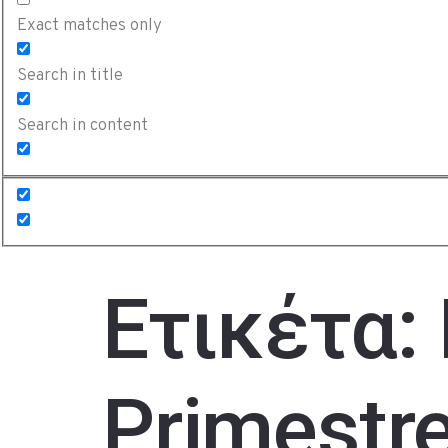
Exact matches only
Search in title
Search in content
Ετικέτα:
Primestr