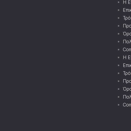
Η Ε
Επι
Τρό
Προ
Όρο
Πολ
Com
Η Ε
Επι
Τρό
Προ
Όρο
Πολ
Com