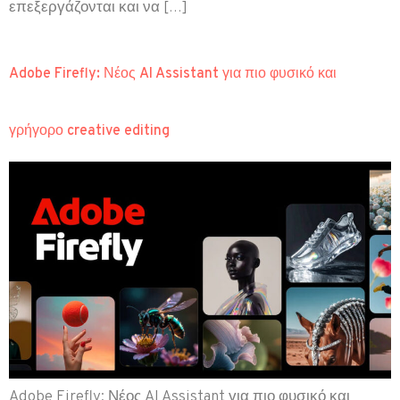
επεξεργάζονται και να […]
Adobe Firefly: Νέος AI Assistant για πιο φυσικό και
γρήγορο creative editing
Adobe Firefly: Νέος AI Assistant για πιο φυσικό και