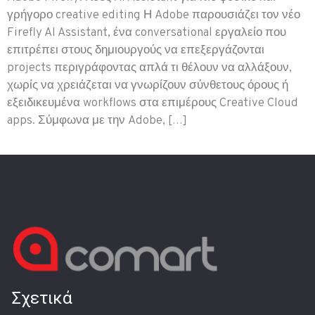
γρήγορο creative editing Η Adobe παρουσιάζει τον νέο
Firefly AI Assistant, ένα conversational εργαλείο που
επιτρέπει στους δημιουργούς να επεξεργάζονται
projects περιγράφοντας απλά τι θέλουν να αλλάξουν,
χωρίς να χρειάζεται να γνωρίζουν σύνθετους όρους ή
εξειδικευμένα workflows στα επιμέρους Creative Cloud
apps. Σύμφωνα με την Adobe, […]
Σχετικά