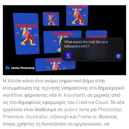
Η Adobe κάνει ένα ακόμη σημαντικό βήμα στην
ενσωμάτωση της τεχνητής νοημοσύνης στο δημιουργικό
workflow, φέρνοντας νέα AI Assistants σε μερικές από
τις πιο δημοφιλείς εφαρμογές του Creative Cloud. Τα νέα
εργαλεία είναι διαθέσιμα σε public beta για Photoshop,
Premiere, Illustrator, InDesign και Frame.io, δίνοντας
στους χρήστες τη δυνατότητα να οργανώνουν, να