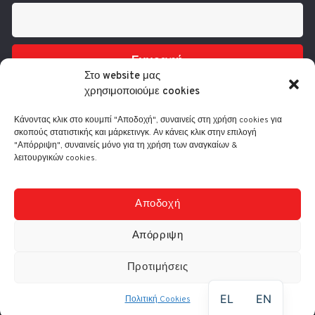
Εγγραφή
Στο website μας
χρησιμοποιούμε cookies
Κάνοντας κλικ στο κουμπί "Αποδοχή", συναινείς στη χρήση cookies για
σκοπούς στατιστικής και μάρκετινγκ. Αν κάνεις κλικ στην επιλογή
"Απόρριψη", συναινείς μόνο για τη χρήση των αναγκαίων &
λειτουργικών cookies.
Τηλ.: 210 3416200
Λ. Συγγρού 332, 17673 Καλλιθέα
info@comart.gr
Αποδοχή
Δευ - Παρ: 9:30 - 18:00
Απόρριψη
Προτιμήσεις
© Comart A.E. 2000-
2026
|
Αρ. Γ.Ε.ΜΗ.: 4006201000
EL
EN
Πολιτική Cookies