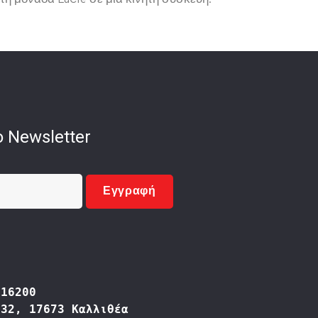
τη μονάδα LaCie σε μια κινητή συσκευή.
 Newsletter
Εγγραφή
416200
332, 17673 Καλλιθέα