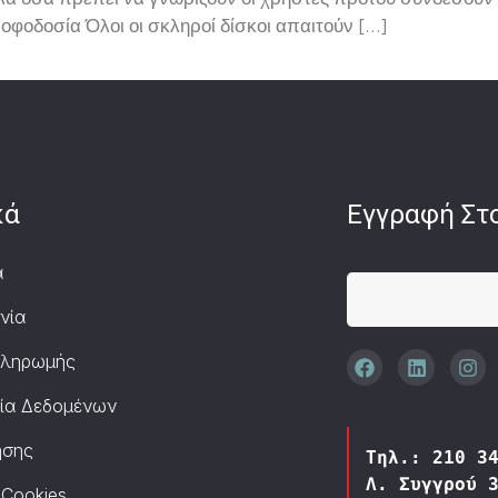
 όλα όσα πρέπει να γνωρίζουν οι χρήστες προτού συνδέσουν 
οφοδοσία Όλοι οι σκληροί δίσκοι απαιτούν […]
κά
Εγγραφή Στο
α
νία
Πληρωμής
ία Δεδομένων
ήσης
Τηλ.: 210 3
Λ. Συγγρού 
 Cookies