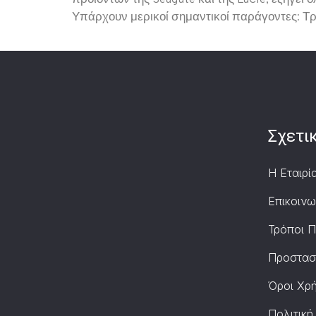
προϊόντων της Seagate και της LaCie, εξηγεί
Υπάρχουν μερικοί σημαντικοί παράγοντες: Τρ
Σχετι
Η Εταιρί
Επικοινω
Τρόποι 
Προστασ
Όροι Χρ
Πολιτική