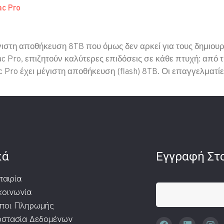
ac Pro
έγιστη αποθήκευση 8TB που όμως δεν αρκεί για τους δημιου
c Pro, επιζητούν καλύτερες επιδόσεις σε κάθε πτυχή: από 
 Pro έχει μέγιστη αποθήκευση (flash) 8TB. Οι επαγγελματίε
κά
Εγγραφή Στο
ταιρία
κοινωνία
ποι Πληρωμής
στασία Δεδομένων