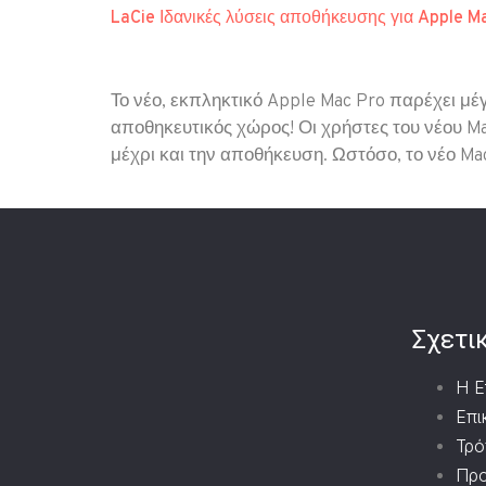
LaCie Ιδανικές λύσεις αποθήκευσης για Apple M
Το νέο, εκπληκτικό Apple Mac Pro παρέχει μ
αποθηκευτικός χώρος! Οι χρήστες του νέου Ma
μέχρι και την αποθήκευση. Ωστόσο, το νέο Mac
Σχετι
Η Ε
Επι
Τρό
Προ