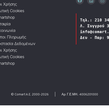
ι Χρήσης
ιτική Cookies
artshop
Τηλ.: 210 3
ταιρία
Λ. Συγγρού 
κοινωνία
info@comart
ποι Πληρωμής
Δευ - Παρ: 
στασία Δεδομένων
ι Χρήσης
ιτική Cookies
artshop
© Comart A.E. 2000-
2026
|
Αρ. Γ.Ε.ΜΗ.: 4006201000