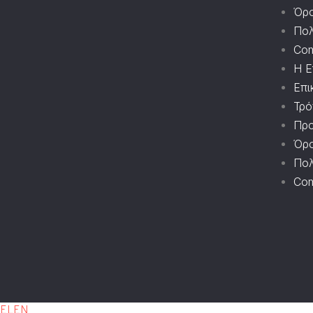
Όρο
Πολ
Com
Η Ε
Επι
Τρό
Προ
Όρο
Πολ
Com
EL
EN