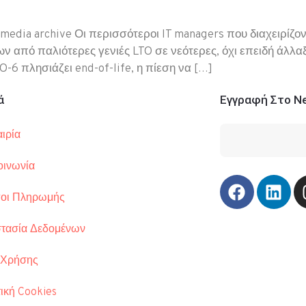
media archive Οι περισσότεροι IT managers που διαχειρίζοντ
ων από παλιότερες γενιές LTO σε νεότερες, όχι επειδή άλλα
O-6 πλησιάζει end-of-life, η πίεση να […]
ά
Εγγραφή Στο Ne
ιρία
οινωνία
οι Πληρωμής
τασία Δεδομένων
Τηλ.: 210 34
Λ. Συγγρού 3
 Χρήσης
info@comart.
ική Cookies
Δευ - Παρ: 9