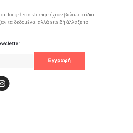
αι long-term storage έχουν βιώσει το ίδιο
ξαν τα δεδομένα, αλλά επειδή άλλαξε το
wsletter
Εγγραφή
16200
32, 17673 Καλλιθέα
gr
:30 - 18:00