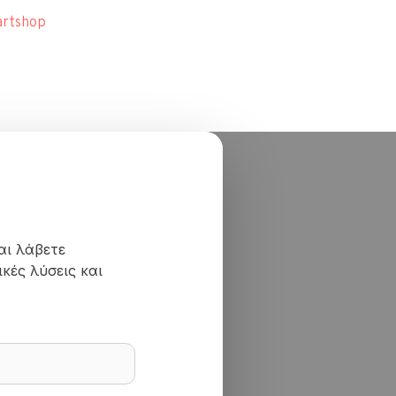
rtshop
© Comart A.E. 2000-
2026
|
Αρ. Γ.Ε.ΜΗ.: 400620100
αι λάβετε
κές λύσεις και