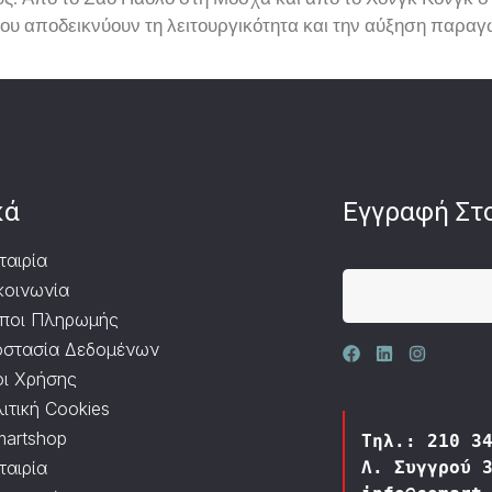
ύς. Από το Σάο Πάολο στη Μόσχα και από το Χονγκ Κονγκ σ
 αποδεικνύουν τη λειτουργικότητα και την αύξηση παραγω
κά
Εγγραφή Στο
ταιρία
κοινωνία
ποι Πληρωμής
στασία Δεδομένων
ι Χρήσης
ιτική Cookies
artshop
Τηλ.: 210 3
ταιρία
Λ. Συγγρού 