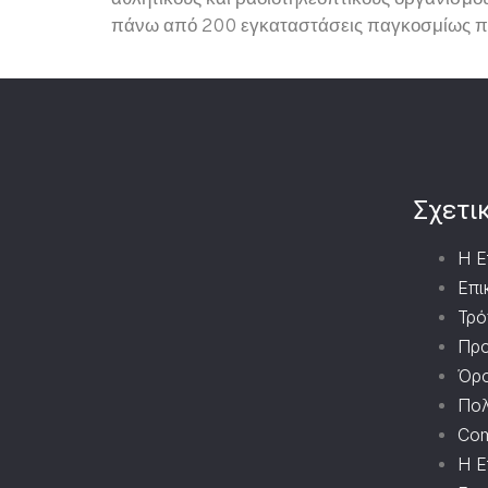
αθλητικούς και ραδιοτηλεοπτικούς οργανισμο
πάνω από 200 εγκαταστάσεις παγκοσμίως που
Σχετι
Η Ε
Επι
Τρό
Προ
Όρο
Πολ
Com
Η Ε