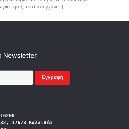
τη Νέα Υόρκη, το Octopus Newsroom έχει
γικότητας που επιτυγχάνει. […]
 Newsletter
Εγγραφή
416200
332, 17673 Καλλιθέα