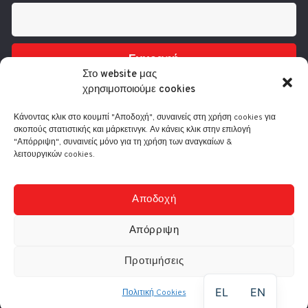
Εγγραφή
Στο website μας
χρησιμοποιούμε cookies
Κάνοντας κλικ στο κουμπί "Αποδοχή", συναινείς στη χρήση cookies για
σκοπούς στατιστικής και μάρκετινγκ. Αν κάνεις κλικ στην επιλογή
"Απόρριψη", συναινείς μόνο για τη χρήση των αναγκαίων &
λειτουργικών cookies.
Τηλ.: 210 3416200
Λ. Συγγρού 332, 17673 Καλλιθέα
info@comart.gr
Αποδοχή
Δευ - Παρ: 9:30 - 18:00
Απόρριψη
Προτιμήσεις
© Comart A.E. 2000-
2026
|
Αρ. Γ.Ε.ΜΗ.: 4006201000
EL
EN
Πολιτική Cookies