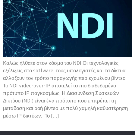
Καλώς ήλθατε στον κόσμο του NDI Οι τεχνολογικές
εξέλιξεις στο software, τους υπολογιστές και τα δίκτυα
αλλάζουν τον τρόπο παραγωγής περιεχομένου βίντεο.
Το NDI video-over-IP αποτελεί το πιο διαδεδομένο
πρότυπο IP παγκοσμίως. Η Διασύνδεση Συσκευών
Δικτύου (NDI) είναι ένα πρότυπο που επιτρέπει τη
μετάδοση και ροή βίντεο με πολύ χαμηλή καθυστέρηση
μέσω IP δικτύων. Το […]