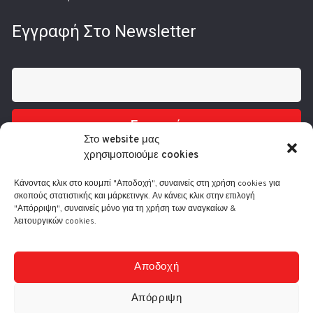
Εγγραφή Στο Newsletter
Εγγραφή
Στο website μας
χρησιμοποιούμε cookies
Κάνοντας κλικ στο κουμπί "Αποδοχή", συναινείς στη χρήση cookies για
σκοπούς στατιστικής και μάρκετινγκ. Αν κάνεις κλικ στην επιλογή
"Απόρριψη", συναινείς μόνο για τη χρήση των αναγκαίων &
λειτουργικών cookies.
Τηλ.: 210 3416200
Λ. Συγγρού 332, 17673 Καλλιθέα
info@comart.gr
Αποδοχή
Δευ - Παρ: 9:30 - 18:00
Απόρριψη