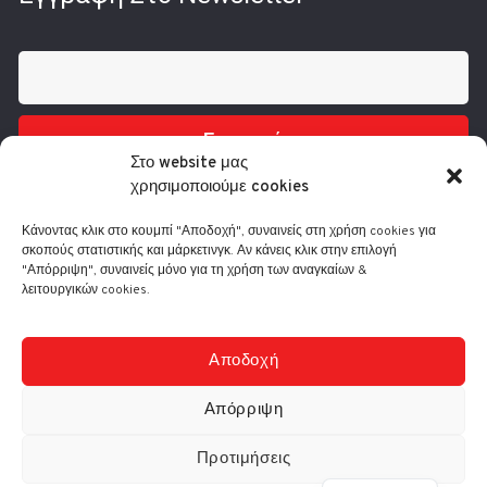
Εγγραφή
Στο website μας
χρησιμοποιούμε cookies
Κάνοντας κλικ στο κουμπί "Αποδοχή", συναινείς στη χρήση cookies για
σκοπούς στατιστικής και μάρκετινγκ. Αν κάνεις κλικ στην επιλογή
"Απόρριψη", συναινείς μόνο για τη χρήση των αναγκαίων &
λειτουργικών cookies.
Τηλ.: 210 3416200
Λ. Συγγρού 332, 17673 Καλλιθέα
info@comart.gr
Αποδοχή
Δευ - Παρ: 9:30 - 18:00
Απόρριψη
Προτιμήσεις