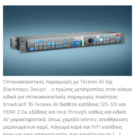
Oπτικοακουστικές παραγωγές με Teranex AV της
Blackmagic Design… o πρώτος μετατροπέας στον κόσμο
ειδικά για οπτικοακουστικές παραγωγές ποιότητας
broadcast! Το Teranex AV διαθέτει εισόδους 12G-SDI και
HDMI 2.0a, εξόδους και loop through, καθώς και ειδικά
AV χαρακτηριστικά, όπως χαμηλό latency, αποθήκευση
μεμονωμένων καρέ, πάγωμα καρέ και HiFi εισόδους
ήχου για τους επαγγελματίες που εργάζονται σε […]