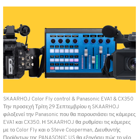
SKAARHOJ Color Fly control & Panasonic EVA1 & CX350
Την προσεχή Τρίτη 29 Σεπτεμβρίου η SKAARHOJ
φιλοξενεί την Panasonic που θα παρουσιάσει τις κάμερες
EVA1 και CX350. Η SKAARHOJ θα ρυθμίσει τις κάμερες
με το Color Fly και ο Steve Cooperman, Διευθυντής
Προϊόντων της PANASONIC US θα εξηγήσει πώς το νέο