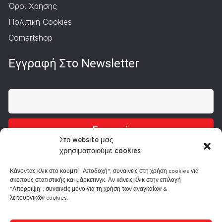
Όροι Χρήσης
Πολιτική Cookies
Comartshop
Εγγραφή Στο Newsletter
Εγγραφή
Στο website μας
χρησιμοποιούμε cookies
Κάνοντας κλικ στο κουμπί "Αποδοχή", συναινείς στη χρήση cookies για
σκοπούς στατιστικής και μάρκετινγκ. Αν κάνεις κλικ στην επιλογή
"Απόρριψη", συναινείς μόνο για τη χρήση των αναγκαίων &
λειτουργικών cookies.
Τηλ.: 210 3416200
Λ. Συγγρού 332, 17673 Καλλιθέα