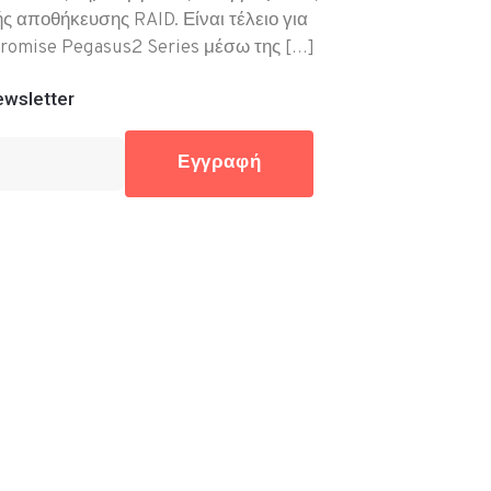
ς αποθήκευσης RAID. Είναι τέλειο για
Promise Pegasus2 Series μέσω της […]
wsletter
Εγγραφή
16200
32, 17673 Καλλιθέα
gr
:30 - 18:00