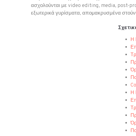
ασχολούνται με video editing, media, post-pr
εξωτερικά γυρίσματα, απομακρυσμένα στούντι
Σχετικ
Η 
Επ
Τρ
Πρ
Όρ
Πο
Co
Η 
Επ
Τρ
Πρ
Όρ
Πο