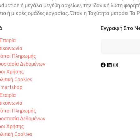
oduction ή μεγάλα μεγέθη αρχείων, την ιδανική λύση φορητή
ο ή μικρές ομάδες εργασίας. Όταν η Ταχύτητα μετράει Τα 
ά
Εγγραφή Στο Ne
Εταιρία
ικοινωνία
όποι Πληρωμής
οστασία Δεδομένων
οι Χρήσης
λιτική Cookies
Τηλ.: 210 34
martshop
Λ. Συγγρού 3
Εταιρία
info@comart.
ικοινωνία
Δευ - Παρ: 9
όποι Πληρωμής
οστασία Δεδομένων
οι Χρήσης
λιτική Cookies