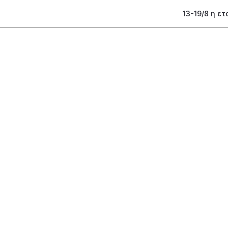
13-19/8 η ε