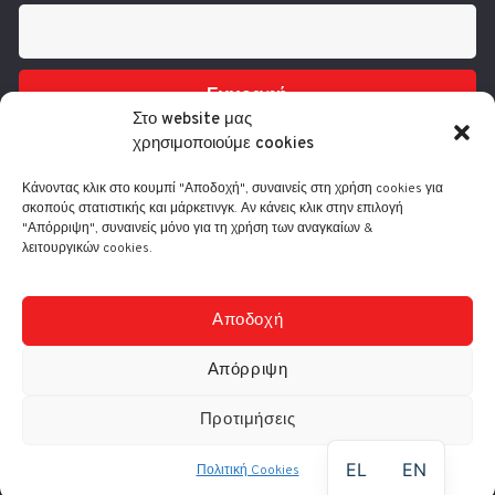
Εγγραφή
Στο website μας
χρησιμοποιούμε cookies
Κάνοντας κλικ στο κουμπί "Αποδοχή", συναινείς στη χρήση cookies για
σκοπούς στατιστικής και μάρκετινγκ. Αν κάνεις κλικ στην επιλογή
"Απόρριψη", συναινείς μόνο για τη χρήση των αναγκαίων &
λειτουργικών cookies.
Τηλ.: 210 3416200
Λ. Συγγρού 332, 17673 Καλλιθέα
info@comart.gr
Αποδοχή
Δευ - Παρ: 9:30 - 18:00
Απόρριψη
Προτιμήσεις
© Comart A.E. 2000-
2026
|
Αρ. Γ.Ε.ΜΗ.: 4006201000
EL
EN
Πολιτική Cookies