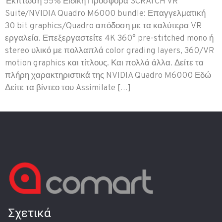
Έκπτωση 55% Ειδική Προσφορά SCRATCH VR
Suite/NVIDIA Quadro M6000 bundle: Επαγγελματική
30 bit graphics/Quadro απόδοση με τα καλύτερα VR
εργαλεία. Επεξεργαστείτε 4K 360° pre-stitched mono ή
stereo υλικό με πολλαπλά color grading layers, 360/VR
motion graphics και τίτλους. Και πολλά άλλα. Δείτε τα
πλήρη χαρακτηριστικά της NVIDIA Quadro M6000 Εδώ
Δείτε τα βίντεο του Assimilate […]
Σχετικά