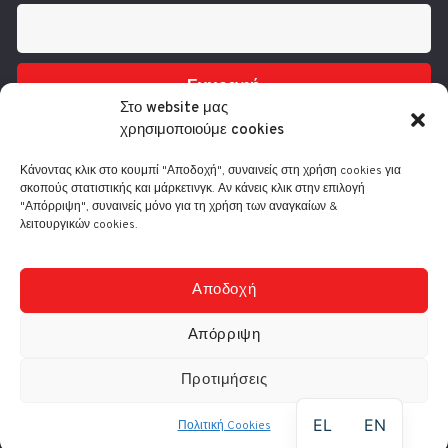
Εγγραφή
Στο website μας
χρησιμοποιούμε cookies
Κάνοντας κλικ στο κουμπί "Αποδοχή", συναινείς στη χρήση cookies για
σκοπούς στατιστικής και μάρκετινγκ. Αν κάνεις κλικ στην επιλογή
"Απόρριψη", συναινείς μόνο για τη χρήση των αναγκαίων &
λειτουργικών cookies.
Τηλ.: 210 3416200
Λ. Συγγρού 332, 17673 Καλλιθέα
info@comart.gr
Αποδοχή
Δευ - Παρ: 9:30 - 18:00
Απόρριψη
Προτιμήσεις
© Comart A.E. 2000-
2026
|
Αρ. Γ.Ε.ΜΗ.: 4006201000
EL
EN
Πολιτική Cookies