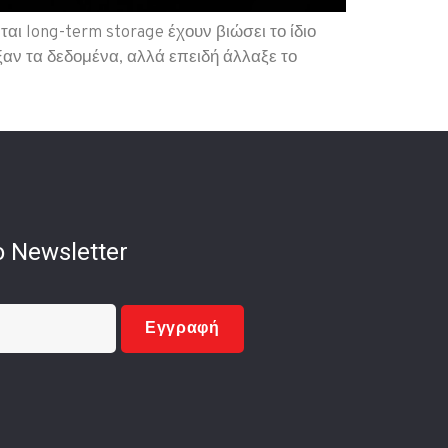
αι long-term storage έχουν βιώσει το ίδιο
ξαν τα δεδομένα, αλλά επειδή άλλαξε το
 Newsletter
Εγγραφή