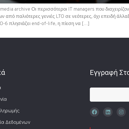
media archive Οι περισσότεροι IT managers που διαχειρίζοντ
ων από παλιότερες γενιές LTO σε νεότερες, όχι επειδή άλλα
O-6 πλησιάζει end-of-life, η πίεση να […]
κά
Εγγραφή Στο
α
νία
Πληρωμής
ία Δεδομένων