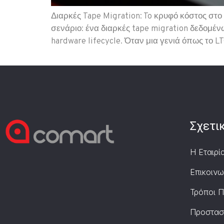
Διαρκές Tape Migration: To κρυφό κόστος στο 
σενάριο: ένα διαρκές tape migration δεδομέν
hardware lifecycle. Όταν μια γενιά όπως το LT
Σχετι
Η Εταιρί
Επικοινω
Τρόποι 
Προστασ