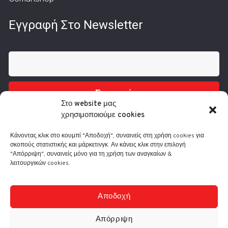
Εγγραφή Στο Newsletter
Εγγραφή
Στο website μας
χρησιμοποιούμε cookies
Κάνοντας κλικ στο κουμπί "Αποδοχή", συναινείς στη χρήση cookies για
σκοπούς στατιστικής και μάρκετινγκ. Αν κάνεις κλικ στην επιλογή
"Απόρριψη", συναινείς μόνο για τη χρήση των αναγκαίων &
λειτουργικών cookies.
Τηλ.: 210 3416200
Λ. Συγγρού 332, 17673 Καλλιθέα
info@comart.gr
Αποδοχή
Δευ - Παρ: 9:30 - 18:00
Απόρριψη