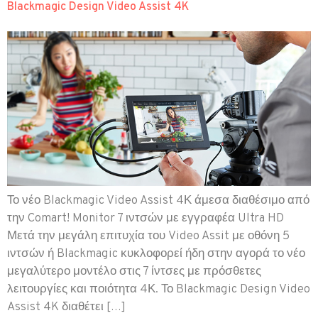
Blackmagic Design Video Assist 4K
Το νέο Blackmagic Video Assist 4Κ άμεσα διαθέσιμο από
την Comart! Monitor 7 ιντσών με εγγραφέα Ultra HD
Μετά την μεγάλη επιτυχία του Video Assit με οθόνη 5
ιντσών ή Blackmagic κυκλοφορεί ήδη στην αγορά το νέο
μεγαλύτερο μοντέλο στις 7 ίντσες με πρόσθετες
λειτουργίες και ποιότητα 4Κ. Το Blackmagic Design Video
Assist 4K διαθέτει […]