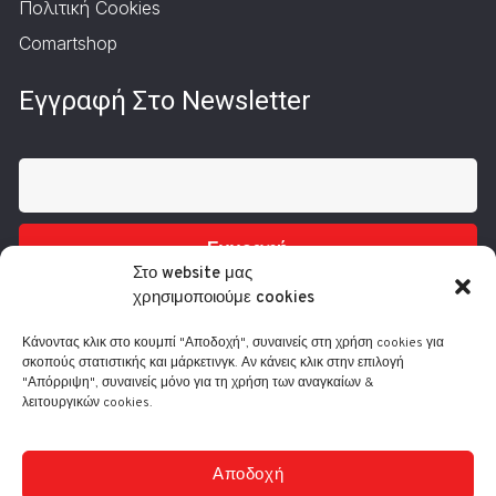
Πολιτική Cookies
Comartshop
Εγγραφή Στο Newsletter
Εγγραφή
Στο website μας
χρησιμοποιούμε cookies
Κάνοντας κλικ στο κουμπί "Αποδοχή", συναινείς στη χρήση cookies για
σκοπούς στατιστικής και μάρκετινγκ. Αν κάνεις κλικ στην επιλογή
"Απόρριψη", συναινείς μόνο για τη χρήση των αναγκαίων &
λειτουργικών cookies.
Τηλ.: 210 3416200
Λ. Συγγρού 332, 17673 Καλλιθέα
info@comart.gr
Αποδοχή
Δευ - Παρ: 9:30 - 18:00