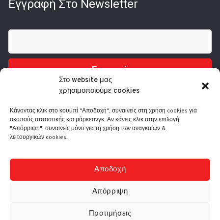
Εγγραφή Στο Newsletter
Εγγραφή
Στο website μας
χρησιμοποιούμε cookies
Κάνοντας κλικ στο κουμπί "Αποδοχή", συναινείς στη χρήση cookies για
σκοπούς στατιστικής και μάρκετινγκ. Αν κάνεις κλικ στην επιλογή
"Απόρριψη", συναινείς μόνο για τη χρήση των αναγκαίων &
λειτουργικών cookies.
Τηλ.: 210 3416200
Λ. Συγγρού 332, 17673 Καλλιθέα
info@comart.gr
Αποδοχή
Δευ - Παρ: 9:30 - 18:00
Απόρριψη
Προτιμήσεις