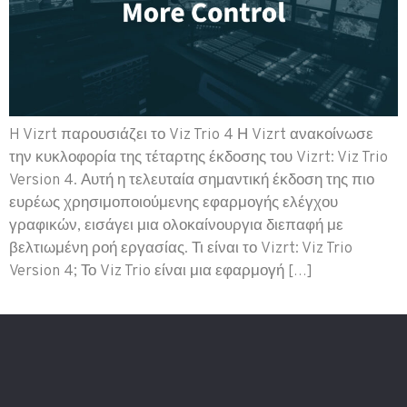
H Vizrt παρουσιάζει το Viz Trio 4 Η Vizrt ανακοίνωσε
την κυκλοφορία της τέταρτης έκδοσης του Vizrt: Viz Trio
Version 4. Αυτή η τελευταία σημαντική έκδοση της πιο
ευρέως χρησιμοποιούμενης εφαρμογής ελέγχου
γραφικών, εισάγει μια ολοκαίνουργια διεπαφή με
βελτιωμένη ροή εργασίας. Τι είναι το Vizrt: Viz Trio
Version 4; Το Viz Trio είναι μια εφαρμογή […]