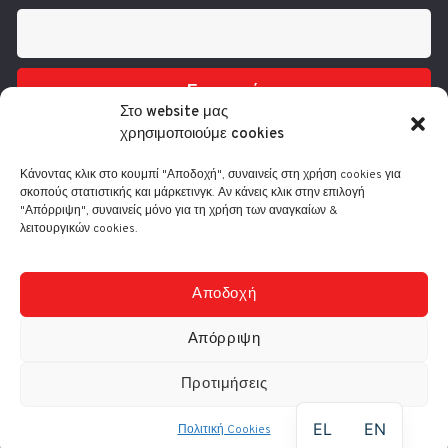
Εγγραφή
Στο website μας
χρησιμοποιούμε cookies
Κάνοντας κλικ στο κουμπί "Αποδοχή", συναινείς στη χρήση cookies για
σκοπούς στατιστικής και μάρκετινγκ. Αν κάνεις κλικ στην επιλογή
"Απόρριψη", συναινείς μόνο για τη χρήση των αναγκαίων &
λειτουργικών cookies.
Τηλ.: 210 3416200
Λ. Συγγρού 332, 17673 Καλλιθέα
info@comart.gr
Αποδοχή
Δευ - Παρ: 9:30 - 18:00
Απόρριψη
Προτιμήσεις
© Comart A.E. 2000-
2026
|
Αρ. Γ.Ε.ΜΗ.: 4006201000
EL
EN
Πολιτική Cookies