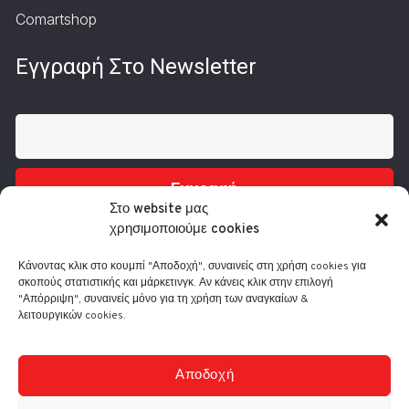
Comartshop
Εγγραφή Στο Newsletter
Εγγραφή
Στο website μας
χρησιμοποιούμε cookies
Κάνοντας κλικ στο κουμπί "Αποδοχή", συναινείς στη χρήση cookies για
σκοπούς στατιστικής και μάρκετινγκ. Αν κάνεις κλικ στην επιλογή
"Απόρριψη", συναινείς μόνο για τη χρήση των αναγκαίων &
λειτουργικών cookies.
Τηλ.: 210 3416200
Λ. Συγγρού 332, 17673 Καλλιθέα
info@comart.gr
Αποδοχή
Δευ - Παρ: 9:30 - 18:00