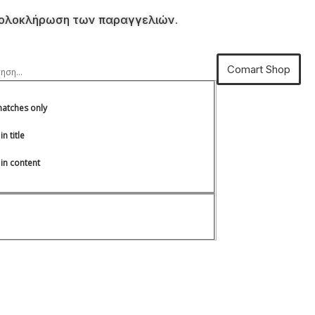
ην ολοκλήρωση των παραγγελιών.
Comart Shop
matches only
n title
in content