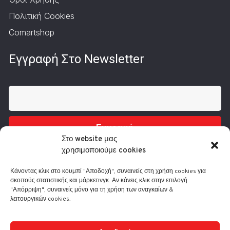
Πολιτική Cookies
Comartshop
Εγγραφή Στο Newsletter
Εγγραφή
Στο website μας
χρησιμοποιούμε cookies
Κάνοντας κλικ στο κουμπί "Αποδοχή", συναινείς στη χρήση cookies για
σκοπούς στατιστικής και μάρκετινγκ. Αν κάνεις κλικ στην επιλογή
"Απόρριψη", συναινείς μόνο για τη χρήση των αναγκαίων &
λειτουργικών cookies.
Τηλ.: 210 3416200
Λ. Συγγρού 332, 17673 Καλλιθέα
info@comart.gr