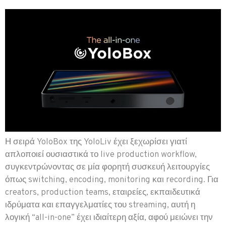
Η σειρά YoloBox της YoloLiv έχει ξεχωρίσει γιατί
απλοποιεί ουσιαστικά το live production workflow,
συγκεντρώνοντας σε μία φορητή συσκευή λειτουργίες
όπως switching, encoding, monitoring και recording. Για
creators, production teams, εταιρείες, εκπαιδευτικά
ιδρύματα και επαγγελματίες του streaming, αυτή η
λογική “all-in-one” έχει ιδιαίτερη αξία, αφού μειώνει την