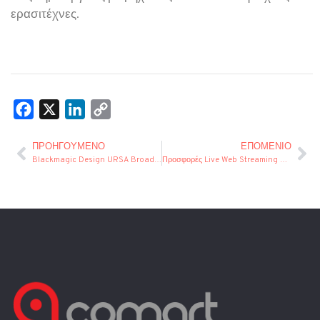
ερασιτέχνες.
Facebook
X
LinkedIn
Copy
Link
ΠΡΟΗΓΟΎΜΕΝΟ
ΕΠΌΜΕΝΙΟ
Blackmagic Design URSA Broadcast Camera, δείτε την LIVE!
Προσφορές Live Web Streaming Matrox Monarch HD HDX