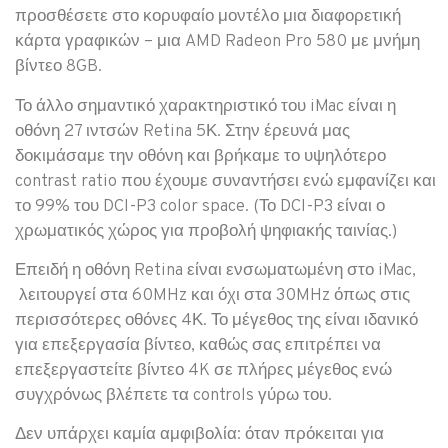
προσθέσετε στο κορυφαίο μοντέλο μια διαφορετική
κάρτα γραφικών – μια AMD Radeon Pro 580 με μνήμη
βίντεο 8GB.
Το άλλο σημαντικό χαρακτηριστικό του iMac είναι η
οθόνη 27 ιντσών Retina 5Κ. Στην έρευνά μας
δοκιμάσαμε την οθόνη και βρήκαμε το υψηλότερο
contrast ratio που έχουμε συναντήσει ενώ εμφανίζει και
το 99% του DCI-P3 color space. (Το DCI-P3 είναι ο
χρωματικός χώρος για προβολή ψηφιακής ταινίας.)
Επειδή η οθόνη Retina είναι ενσωματωμένη στο iMac,
λειτουργεί στα 60MHz και όχι στα 30MHz όπως στις
περισσότερες οθόνες 4Κ. Το μέγεθος της είναι ιδανικό
για επεξεργασία βίντεο, καθώς σας επιτρέπει να
επεξεργαστείτε βίντεο 4K σε πλήρες μέγεθος ενώ
συγχρόνως βλέπετε τα controls γύρω του.
Δεν υπάρχει καμία αμφιβολία: όταν πρόκειται για