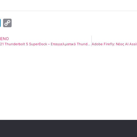
k
LinkedIn
Copy
Link
ΜΕΝΟ
Sonnet Echo 21 Thunderbolt 5 SuperDock – Επαγγελματικό Thunderbolt 5 dock για σύγχρονα creative workflows