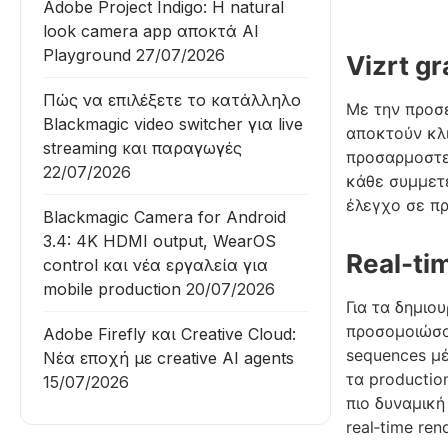
Adobe Project Indigo: Η natural
look camera app αποκτά AI
Playground
27/07/2026
Vizrt gr
Πώς να επιλέξετε το κατάλληλο
Με την προσέ
Blackmagic video switcher για live
αποκτούν κλι
streaming και παραγωγές
προσαρμοστεί
22/07/2026
κάθε συμμετέ
έλεγχο σε πρ
Blackmagic Camera for Android
3.4: 4K HDMI output, WearOS
Real-ti
control και νέα εργαλεία για
mobile production
20/07/2026
Για τα δημιο
προσομοιώσου
Adobe Firefly και Creative Cloud:
sequences μέ
Νέα εποχή με creative AI agents
τα productio
15/07/2026
πιο δυναμικ
real‑time ren