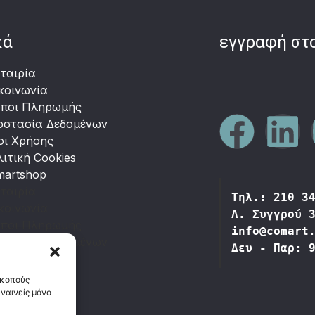
κά
εγγραφή στο
ταιρία
κοινωνία
όποι Πληρωμής
οστασία Δεδομένων
οι Χρήσης
ιτική Cookies
martshop
ταιρία
Τηλ.: 210 3
κοινωνία
Λ. Συγγρού 
όποι Πληρωμής
info@comart
οστασία Δεδομένων
Δευ - Παρ: 
οι Χρήσης
ιτική Cookies
σκοπούς
martshop
υναινείς μόνο