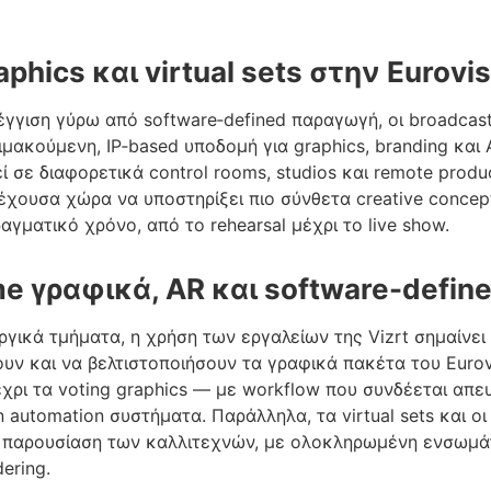
aphics και virtual sets στην Eurovi
γγιση γύρω από software‑defined παραγωγή, οι broadcast
μακούμενη, IP‑based υποδομή για graphics, branding και 
 σε διαφορετικά control rooms, studios και remote produc
χουσα χώρα να υποστηρίξει πιο σύνθετα creative concep
αγματικό χρόνο, από το rehearsal μέχρι το live show.
me γραφικά, AR και software-defi
υργικά τμήματα, η χρήση των εργαλείων της Vizrt σημαίνει
ν και να βελτιστοποιήσουν τα γραφικά πακέτα του Eurov
χρι τα voting graphics — με workflow που συνδέεται απευθε
n automation συστήματα. Παράλληλα, τα virtual sets και 
ή παρουσίαση των καλλιτεχνών, με ολοκληρωμένη ενσωμάτ
dering.