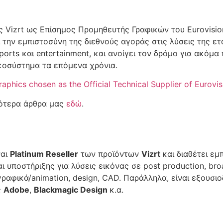
ς Vizrt ως Επίσημος Προμηθευτής Γραφικών του Eurovisi
 την εμπιστοσύνη της διεθνούς αγοράς στις λύσεις της εται
sports και entertainment, και ανοίγει τον δρόμο για ακό
κοσύστημα τα επόμενα χρόνια.
raphics chosen as the Official Technical Supplier of Eurovi
σότερα άρθρα μας
εδώ
.
ναι
Platinum Reseller
των προϊόντων
Vizrt
και διαθέτει εμ
 υποστήριξης για λύσεις εικόνας σε post production, br
ραφικά/animation, design, CAD. Παράλληλα, είναι εξουσι
ς
Adobe
,
Blackmagic Design
κ.α.