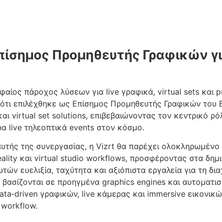
Επίσημος Προμηθευτής Γραφικών γι
υφαίος πάροχος λύσεων για live γραφικά, virtual sets και 
ότι επιλέχθηκε ως Επίσημος Προμηθευτής Γραφικών του E
και virtual set solutions, επιβεβαιώνοντας τον κεντρικό 
α live τηλεοπτικά events στον κόσμο.
αυτής της συνεργασίας, η Vizrt θα παρέχει ολοκληρωμένο
ality και virtual studio workflows, προσφέροντας στα δημ
τών ευελιξία, ταχύτητα και αξιόπιστα εργαλεία για τη δια
ς βασίζονται σε προηγμένα graphics engines και αυτοματι
ta‑driven γραφικών, live κάμερας και immersive εικονικώ
workflow.