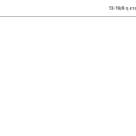
13-19/8 η ε