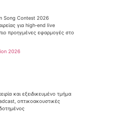
on Song Contest 2026
ρείας για high‑end live
μα πιο προηγμένες εφαρμογές στο
sion 2026
πειρία και εξειδικευμένο τμήμα
oadcast, οπτικοακουστικές
οδοτημένος