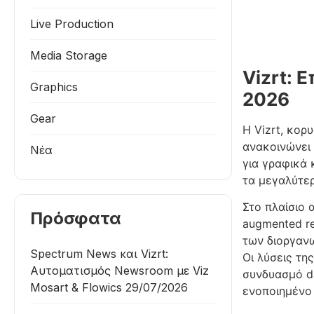
Live Production
Media Storage
Vizrt: 
Graphics
2026
Gear
Η Vizrt, κορ
ανακοινώνει 
Νέα
για γραφικά 
τα μεγαλύτερ
Στο πλαίσιο 
Πρόσφατα
augmented re
των διοργανω
Spectrum News και Vizrt:
Οι λύσεις τη
Αυτοματισμός Newsroom με Viz
συνδυασμό da
Mosart & Flowics
29/07/2026
ενοποιημένο 