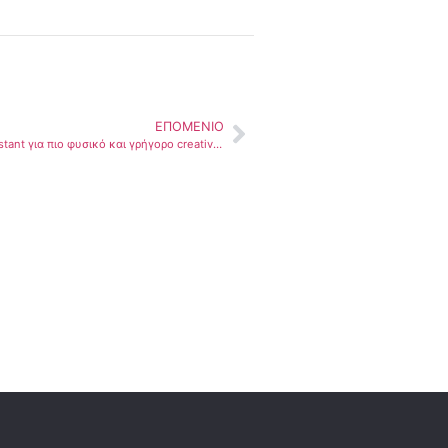
ΕΠΌΜΕΝΙΟ
Adobe Firefly: Νέος AI Assistant για πιο φυσικό και γρήγορο creative editing