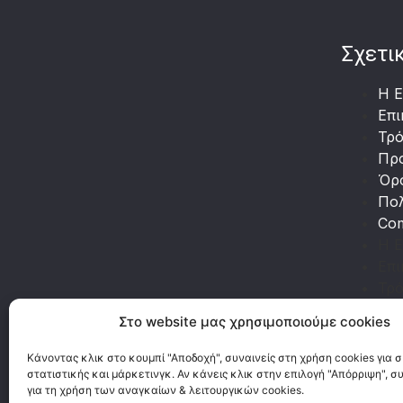
Σχετι
Η Ε
Επι
Τρ
Πρ
Όρ
Πολ
Co
Η Ε
Επι
Τρ
Πρ
Στο website μας χρησιμοποιούμε cookies
Όρ
Πολ
Κάνοντας κλικ στο κουμπί "Αποδοχή", συναινείς στη χρήση cookies για 
Co
στατιστικής και μάρκετινγκ. Αν κάνεις κλικ στην επιλογή "Απόρριψη", σ
για τη χρήση των αναγκαίων & λειτουργικών cookies.