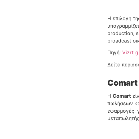
Η επιλογή τη
υπογραμμίζει
production, 
broadcast οι
Πηγή:
Vizrt g
Δείτε περισ
Comart
Η
Comart
εί
πωλήσεων και
εφαρμογές, γ
μεταπωλητή