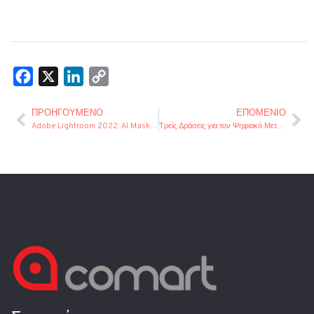
Facebook
X
LinkedIn
Copy
Link
ΠΡΟΗΓΟΎΜΕΝΟ
ΕΠΌΜΕΝΙΟ
Adobe Lightroom 2022: AI Masking & content-ware healing
Τρείς Δράσεις για τον Ψηφιακό Μετασχηματισμό