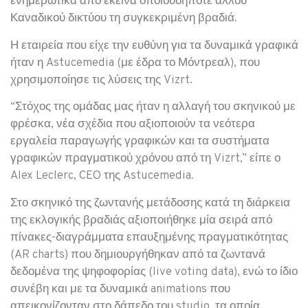
ενημερωτικά από εκείνα οποιουδήποτε άλλου
Καναδικού δικτύου τη συγκεκριμένη βραδιά.
Η εταιρεία που είχε την ευθύνη για τα δυναμικά γραφικά
ήταν η Astucemedia (με έδρα το Μόντρεαλ), που
χρησιμοποίησε τις λύσεις της Vizrt.
“Στόχος της ομάδας μας ήταν η αλλαγή του σκηνικού με
φρέσκα, νέα σχέδια που αξιοποιούν τα νεότερα
εργαλεία παραγωγής γραφικών και τα συστήματα
γραφικών πραγματικού χρόνου από τη Vizrt,” είπε ο
Alex Leclerc, CEO της Astucemedia.
Στο σκηνικό της ζωντανής μετάδοσης κατά τη διάρκεια
της εκλογικής βραδιάς αξιοποιήθηκε μία σειρά από
πίνακες-διαγράμματα επαυξημένης πραγματικότητας
(AR charts) που δημιουργήθηκαν από τα ζωντανά
δεδομένα της ψηφοφορίας (live voting data), ενώ το ίδιο
συνέβη και με τα δυναμικά animations που
απεικονίζονταν στο δάπεδο του studio, τα οποία