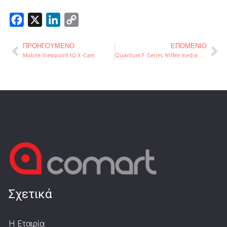
Facebook
X
LinkedIn
Copy
Link
ΠΡΟΗΓΟΎΜΕΝΟ
ΕΠΌΜΕΝΙΟ
Mobile Viewpoint IQ X-Cam
Quantum F-Series NVMe media storage
Σχετικά
Η Εταιρία