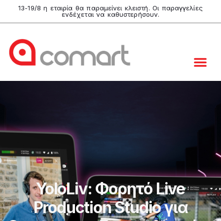
13-19/8 η εταιρία θα παραμείνει κλειστή. Οι παραγγελίες
ενδέχεται να καθυστερήσουν.
YoloLiv: Φορητό Live
Production Studio για