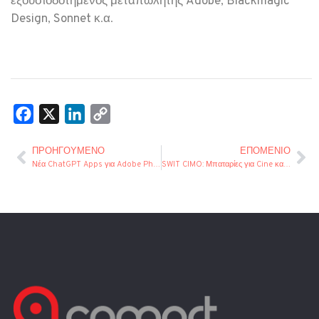
εξουσιοδοτημένος μεταπωλητής
Adobe
,
Blackmagic
Design
,
Sonnet
κ.α.
Facebook
X
LinkedIn
Copy
Link
ΠΡΟΗΓΟΎΜΕΝΟ
ΕΠΌΜΕΝΙΟ
Νέα ChatGPT Apps για Adobe Photoshop, Acrobat & Express
SWIT CIMO: Μπαταρίες για Cine και Broadcast