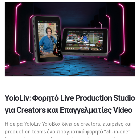
YoloLiv: Φορητό Live Production Studio
για Creators και Επαγγελματίες Video
Η σειρά YoloLiv YoloBox δίνει σε creators, εταιρείες και
production teams ένα πραγματικά φορητό “all‑in‑one”