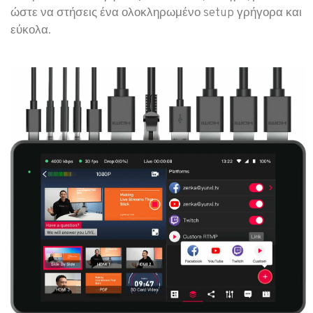
ώστε να στήσεις ένα ολοκληρωμένο setup γρήγορα και
εύκολα.