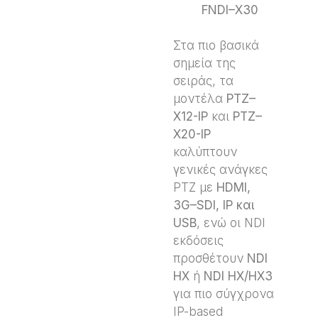
FNDI
–
X
30
Στα πιο βασικά
σημεία της
σειράς, τα
μοντέλα
PTZ
–
X
12-
IP
και
PTZ
–
X
20-
IP
καλύπτουν
γενικές ανάγκες
PTZ με
HDMI
,
3
G
–
SDI
,
IP
και
USB
, ενώ οι NDI
εκδόσεις
προσθέτουν
NDI
HX
ή
NDI
HX
/
HX
3
για πιο σύγχρονα
IP-based