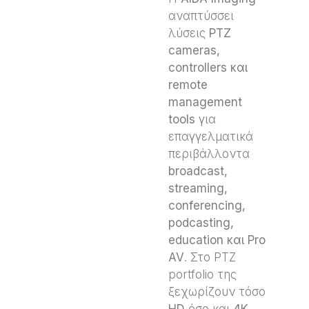
αναπτύσσει
λύσεις
PTZ
cameras,
controllers και
remote
management
tools
για
επαγγελματικά
περιβάλλοντα
broadcast,
streaming,
conferencing,
podcasting,
education και Pro
AV
. Στο PTZ
portfolio της
ξεχωρίζουν τόσο
HD
όσο και
4
K