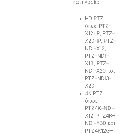
κατηγορίες:
HD
PTZ
όπως
PTZ
–
X
12-
IP
,
PTZ
–
X
20-
IP
,
PTZ
–
NDI
–
X
12
,
PTZ
–
NDI
–
X
18
,
PTZ
–
NDI
–
X
20
και
PTZ
–
NDI
3-
X
20
4
K
PTZ
όπως
PTZ
4
K
–
NDI
–
X
12
,
PTZ
4
K
–
NDI
–
X
30
και
PTZ
4
K
12
G
–