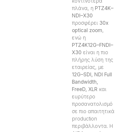
κοντινότερα
πλάνα, η
PTZ
4
K
–
NDI
–
X
30
προσφέρει
30
x
optical
zoom
,
ενώ η
PTZ
4
K
12
G
–
FNDI
–
X
30
είναι η πιο
πλήρης λύση της
εταιρείας, με
12
G
–
SDI
,
NDI
Full
Bandwidth
,
FreeD
,
XLR
και
ευρύτερο
προσανατολισμό
σε πιο απαιτητικά
production
περιβάλλοντα. Η