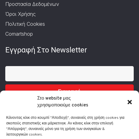
Προστασία Δεδομένων
Όροι Χρήσης
Πολιτική Cookies
Comartshop
Εγγραφή Στο Newsletter
Εγγραφή
Στο website μας
χρησιμοποιούμε cookies
Κάνοντας κλικ στο κουμπί "Αποδοχή", συναινείς στη χρήση cookies για
σκοπούς στατιστικής και μάρκετινγκ. Αν κάνεις κλικ στην επιλογή
"Απόρριψη", συναινείς μόνο για τη χρήση των αναγκαίων &
λειτουργικών cookies.
Τηλ.: 210 3416200