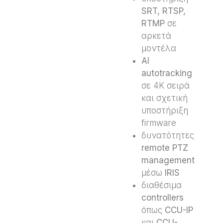
SRT
,
RTSP
,
RTMP
σε
αρκετά
μοντέλα
AI
autotracking
σε 4K σειρά
και σχετική
υποστήριξη
firmware
δυνατότητες
remote PTZ
management
μέσω
IRIS
διαθέσιμα
controllers
όπως
CCU-IP
και
CCU-