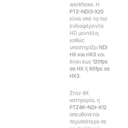
workflows. Η
PTZ
–
NDI
3-
X
20
είναι από τα πιο
ενδιαφέροντα
HD μοντέλα,
καθώς
υποστηρίζει
NDI
HX
και
HX
3
και
δίνει έως
120
fps
σε
HX
ή
60
fps
σε
HX
3
.
Στην 4K
κατηγορία, η
PTZ
4
K
–
NDI
–
X
12
απευθύνεται
περισσότερο σε