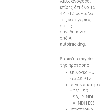
AIDA αναφέρει
επίσης ότι όλα τα
4K PTZ μοντέλα
της κατηγορίας
αυτής
συνοδεύονται
από
AI
autotracking
.
Βασικά στοιχεία
της πρότασης
επιλογές
HD
και 4K PTZ
συνδεσιμότητα
HDMI, SDI,
USB, IP, NDI
HX, NDI HX3
υποστήριξη