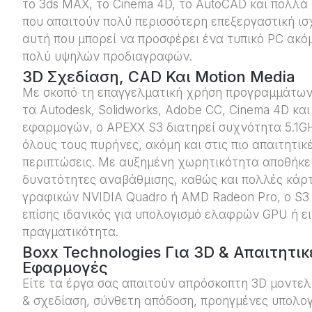
το 3ds MAX, το Cinema 4D, το AutoCAD και πολλά
που απαιτούν πολύ περισσότερη επεξεργαστική ισ
αυτή που μπορεί να προσφέρει ένα τυπικό PC ακό
πολύ υψηλών προδιαγραφών.
3D Σχεδίαση, CAD Και Motion Media
Με σκοπό τη επαγγελματική χρήση προγραμμάτω
τα Autodesk, Solidworks, Adobe CC, Cinema 4D κα
εφαρμογών, ο APEXX S3 διατηρεί συχνότητα 5.1G
όλους τους πυρήνες, ακόμη και στις πιο απαιτητικ
περιπτώσεις. Με αυξημένη χωρητικότητα αποθήκε
δυνατότητες αναβάθμισης, καθώς και πολλές κάρ
γραφικών NVIDIA Quadro ή AMD Radeon Pro, ο S3 
επίσης ιδανικός για υπολογισμό ελαφρών GPU ή ει
πραγματικότητα.
Boxx Technologies Για 3D & Απαιτητικ
Εφαρμογές
Είτε τα έργα σας απαιτούν απρόσκοπτη 3D μοντε
& σχεδίαση, σύνθετη απόδοση, προηγμένες υπολογ