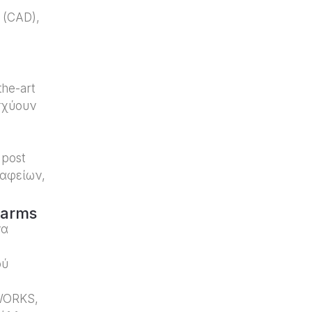
 (CAD),
he-art
σχύουν
 post
ραφείων,
Farms
να
ού
WORKS,