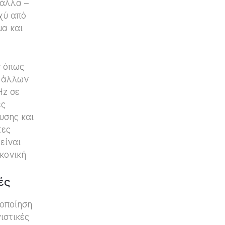
 άλλα –
χύ από
μα και
ν όπως
ι άλλων
Hz σε
ές
υσης και
τες
είναι
κονική
ές
λοποίηση
ιστικές