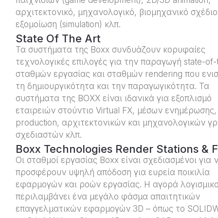
παιχνιδιών (game development), 2D/3D animation,
αρχιτεκτονικό, μηχανολογικό, βιομηχανικό σχέδιο
εξομοίωση (simulation) κλπ.
State Of The Art
Τα συστήματα της Boxx συνδυάζουν κορυφαίες
τεχνολογικές επιλογές για την παραγωγή state-of-t
σταθμών εργασίας και σταθμών rendering που ενι
τη δημιουργικότητα και την παραγωγικότητα. Τα
συστήματα της BOXX είναι ιδανικά για εξοπλισμό
εταιρειών στούντιο Virtual FX, μέσων ενημέρωσης,
production, αρχιτεκτονικών και μηχανολογικών γ
σχεδιαστών κλπ.
Boxx Technologies Render Stations & 
Οι σταθμοί εργασίας Boxx είναι σχεδιασμένοι για 
προσφέρουν υψηλή απόδοση για ευρεία ποικιλία
εφαρμογών και ροών εργασίας. Η αγορά λογισμικ
περιλαμβάνει ένα μεγάλο φάσμα απαιτητικών
επαγγελματικών εφαρμογών 3D – όπως το SOLID