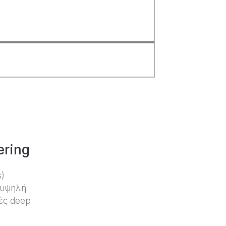
ering
s)
α υψηλή
ές deep