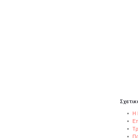
Σχετικ
Η 
Επ
Τρ
Πρ