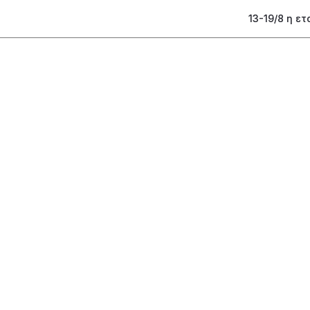
13-19/8 η ε