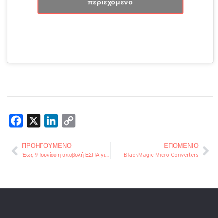
περιεχόμενο
Facebook
X
LinkedIn
Copy
Link
ΠΡΟΗΓΟΎΜΕΝΟ
ΕΠΌΜΕΝΙΟ
Έως 9 Ιουνίου η υποβολή ΕΣΠΑ για μικρές επιχειρήσεις
BlackMagic Micro Converters