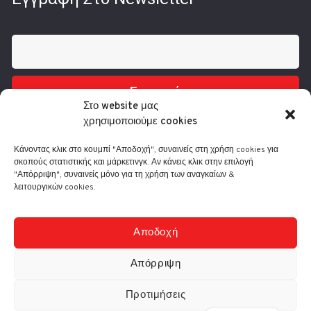
Εγγραφή
Στο website μας
χρησιμοποιούμε cookies
Κάνοντας κλικ στο κουμπί "Αποδοχή", συναινείς στη χρήση cookies για
σκοπούς στατιστικής και μάρκετινγκ. Αν κάνεις κλικ στην επιλογή
"Απόρριψη", συναινείς μόνο για τη χρήση των αναγκαίων &
λειτουργικών cookies.
Τηλ.: 210 3416200
Λ. Συγγρού 332, 17673 Καλλιθέα
info@comart.gr
Αποδοχή
Δευ - Παρ: 9:30 - 18:00
Απόρριψη
Προτιμήσεις