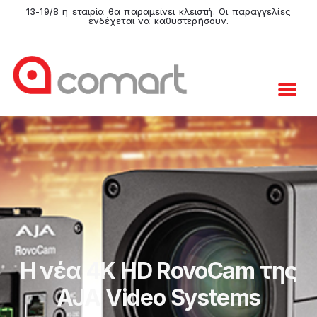
13-19/8 η εταιρία θα παραμείνει κλειστή. Οι παραγγελίες
ενδέχεται να καθυστερήσουν.
Video & B
Live Pro
Graphic Desi
Comart Shop
H νέα 4K HD RovoCam της
AJA Video Systems