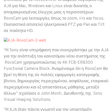
AJA για Mac, Windows και Linux είναι δυνατός ο
απομακρυσμένος έλεγχος μιας η περισσοτέρων
RovoCam για λειτουργίες όπως το zoom, iris και focus.
Ουσιαστικά αποτελεί ηλεκτρονικό PTZ για Pan και Tilt
σε ποιότητα HD.
“Η Sony είναι υπερήφανη που συνεργάστηκε με την AJA
για την ανάπτυξη του καινοτόμου νέου συστήματος της
RovoCam χρησιμοποιώντας το 4K FCB-ER8300
Functional Camera Block. Αναμένουμε ότι η RovoCam θα
βρεί τη θέση της σε πολλές εφαρμογές καταγραφής
βίντεο, δημιουργίας περιεχομένου, ασφάλειας, εταιρικού
περιεχομένου και εξ αποστάσεως μάθησης, μεταξύ
άλλων” σχολίασε ο John Monti, Διευθυντής της Sony
Visual Imaging Solutions.
“Η AJA ήταν πάντα γνωστή για την υποστήριξη