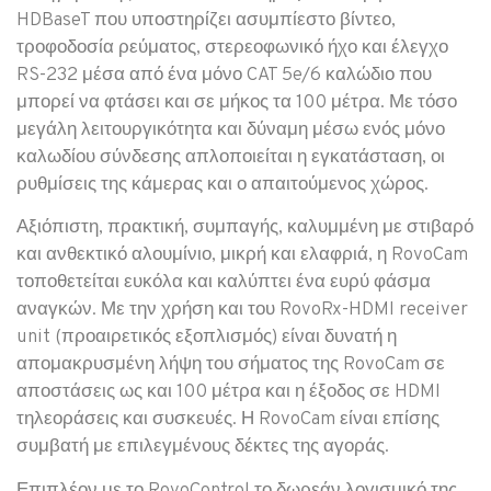
HDBaseT που υποστηρίζει ασυμπίεστο βίντεο,
τροφοδοσία ρεύματος, στερεοφωνικό ήχο και έλεγχο
RS-232 μέσα από ένα μόνο CAT 5e/6 καλώδιο που
μπορεί να φτάσει και σε μήκος τα 100 μέτρα. Με τόσο
μεγάλη λειτουργικότητα και δύναμη μέσω ενός μόνο
καλωδίου σύνδεσης απλοποιείται η εγκατάσταση, οι
ρυθμίσεις της κάμερας και ο απαιτούμενος χώρος.
Αξιόπιστη, πρακτική, συμπαγής, καλυμμένη με στιβαρό
και ανθεκτικό αλουμίνιο, μικρή και ελαφριά, η RovoCam
τοποθετείται ευκόλα και καλύπτει ένα ευρύ φάσμα
αναγκών. Με την χρήση και του RovoRx-HDMI receiver
unit (προαιρετικός εξοπλισμός) είναι δυνατή η
απομακρυσμένη λήψη του σήματος της RovoCam σε
αποστάσεις ως και 100 μέτρα και η έξοδος σε HDMI
τηλεοράσεις και συσκευές. Η RovoCam είναι επίσης
συμβατή με επιλεγμένους δέκτες της αγοράς.
Επιπλέον με το RovoControl το δωρεάν λογισμικό της