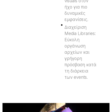
visuals στον
ήχο για πιο
δυναμικές
εμφανίσεις.
Διαχείριση
Media Libraries:
Εύκολη
οργάνωση
αρχείων και
γρήγορη
πρόσβαση κατά
τη διάρκεια
των events.