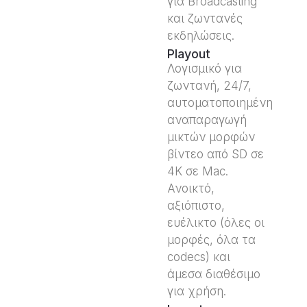
για Broadcasting
και ζωντανές
εκδηλώσεις.
Playout
Λογισμικό για
ζωντανή, 24/7,
αυτοματοποιημένη
αναπαραγωγή
μικτών μορφών
βίντεο από SD σε
4K σε Mac.
Ανοικτό,
αξιόπιστο,
ευέλικτο (όλες οι
μορφές, όλα τα
codecs) και
άμεσα διαθέσιμο
για χρήση.