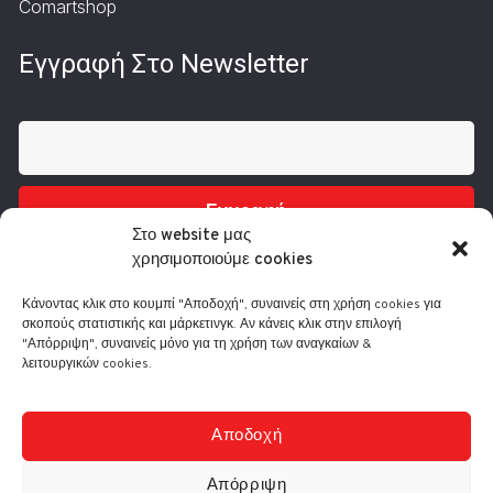
Comartshop
Εγγραφή Στο Newsletter
Εγγραφή
Στο website μας
χρησιμοποιούμε cookies
Κάνοντας κλικ στο κουμπί "Αποδοχή", συναινείς στη χρήση cookies για
σκοπούς στατιστικής και μάρκετινγκ. Αν κάνεις κλικ στην επιλογή
"Απόρριψη", συναινείς μόνο για τη χρήση των αναγκαίων &
λειτουργικών cookies.
Τηλ.: 210 3416200
Λ. Συγγρού 332, 17673 Καλλιθέα
info@comart.gr
Αποδοχή
Δευ - Παρ: 9:30 - 18:00
Απόρριψη