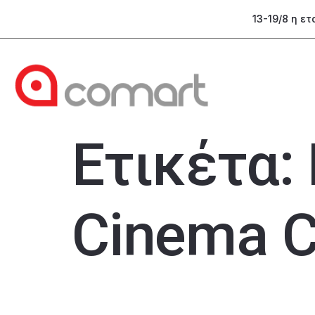
13-19/8 η ε
Ετικέτα:
Cinema 