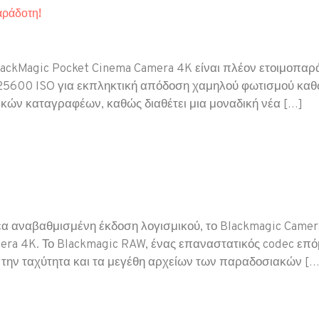
αράδοτη!
ackMagic Pocket Cinema Camera 4K είναι πλέον ετοιμοπαρά
25600 ISO για εκπληκτική απόδοση χαμηλού φωτισμού καθώ
κών καταγραφέων, καθώς διαθέτει μια μοναδική νέα […]
έα αναβαθμισμένη έκδοση λογισμικού, το Blackmagic Camera
ra 4K. Το Blackmagic RAW, ένας επαναστατικός codec επόμε
, την ταχύτητα και τα μεγέθη αρχείων των παραδοσιακών […