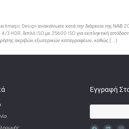
lackmagic Design ανακοίνωσε κατά την διάρκεια της ΝΑΒ 2
 4/3 HDR, διπλό ISO με 25600 ISO για εκπληκτική απόδοσ
 χρήσης ακριβών εξωτερικών καταγραφέων, καθώς […]
κά
Εγγραφή Στο
α
νία
Πληρωμής