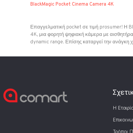
BlackMagic Pocket Cinema Camera 4K
Επαγγελματική pocket σε τιμή prosumer! Η B
4K, μια φορητή ψηφιακή κάμερα με αισθητήρα
dynamic range. Επίσης καταργεί την ανάγκη
Σχετι
Η Εταιρί
Επικοινω
Τρόποι 