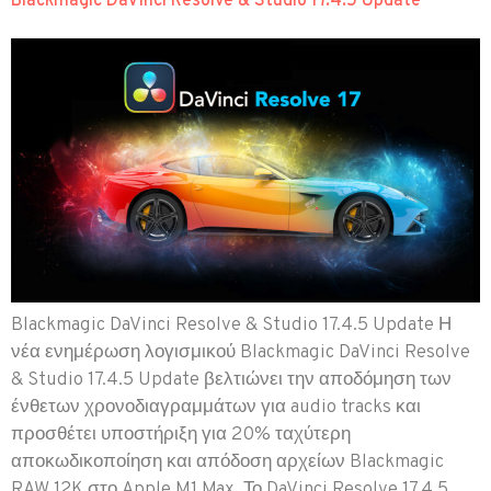
Blackmagic DaVinci Resolve & Studio 17.4.5 Update
Blackmagic DaVinci Resolve & Studio 17.4.5 Update Η
νέα ενημέρωση λογισμικού Blackmagic DaVinci Resolve
& Studio 17.4.5 Update βελτιώνει την αποδόμηση των
ένθετων χρονοδιαγραμμάτων για audio tracks και
προσθέτει υποστήριξη για 20% ταχύτερη
αποκωδικοποίηση και απόδοση αρχείων Blackmagic
RAW 12K στο Apple M1 Max. Το DaVinci Resolve 17.4.5