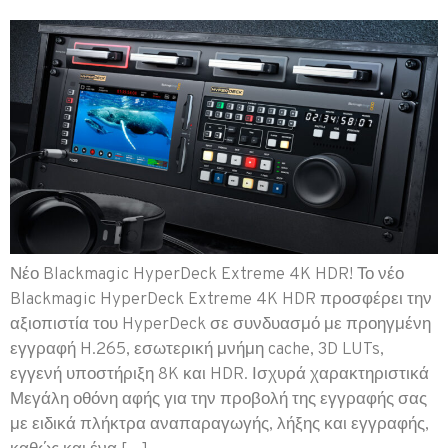
Νέο Blackmagic HyperDeck Extreme 4K HDR! Το νέο
Blackmagic HyperDeck Extreme 4K HDR προσφέρει την
αξιοπιστία του HyperDeck σε συνδυασμό με προηγμένη
εγγραφή H.265, εσωτερική μνήμη cache, 3D LUTs,
εγγενή υποστήριξη 8K και HDR. Ισχυρά χαρακτηριστικά
Μεγάλη οθόνη αφής για την προβολή της εγγραφής σας
με ειδικά πλήκτρα αναπαραγωγής, λήξης και εγγραφής,