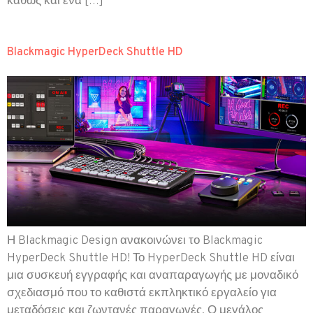
καθώς και ένα […]
Blackmagic HyperDeck Shuttle HD
Η Blackmagic Design ανακοινώνει το Blackmagic
HyperDeck Shuttle HD! Το HyperDeck Shuttle HD είναι
μια συσκευή εγγραφής και αναπαραγωγής με μοναδικό
σχεδιασμό που το καθιστά εκπληκτικό εργαλείο για
μεταδόσεις και ζωντανές παραγωγές. Ο μεγάλος