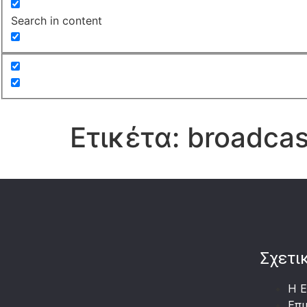
Search in content
Ετικέτα:
broadcas
Σχετι
Η Ε
Επι