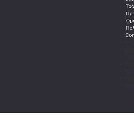
Τρ
Πρ
Όρ
Πολ
Co
Η Ε
Επι
Τρ
Πρ
Όρ
Πολ
Co